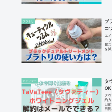
ブ
ブラトリ
コ
エメ
トリ
超ス
を減
タ
ボディケア
O
タヴ
約方
日前
日間