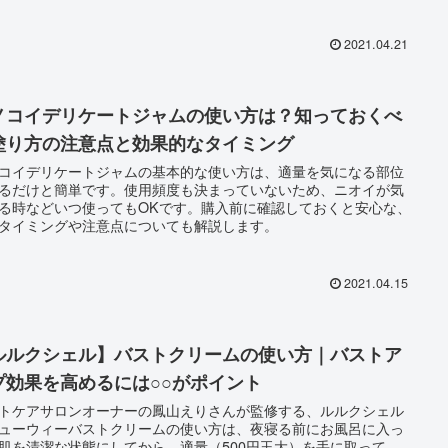
2021.04.21
ノコイデリケートジャムの使い方は？知っておくべ
塗り方の注意点と効果的なタイミング
コイデリケートジャムの基本的な使い方は、適量を気になる部位
るだけと簡単です。使用頻度も決まっていないため、ニオイが気
る時などいつ使ってもOKです。購入前に確認しておくと安心な、
タイミングや注意点についても解説します。
2021.04.15
ルルクシェル】バストクリームの使い方｜バストア
プ効果を高めるには○○がポイント
トケアサロンオーナーの鳳山えりさんが監修する、ルルクシェル
ューウィーバストクリームの使い方は、夜寝る前にお風呂に入っ
肌を清潔な状態にしてから、適量（500円玉大）を手に取って、