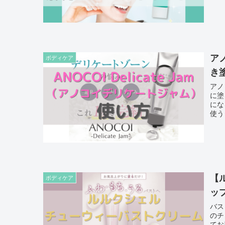
ア
ボディケア
き
アノ
に塗
にな
使う
【
ボディケア
ッ
バス
のチ
てお